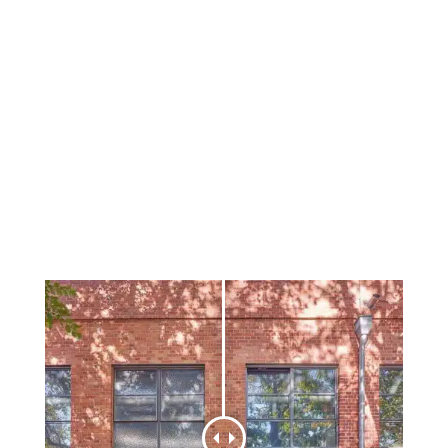
renovación de ventanas históricas como para
ventanas de edificios nuevos de actualidad.
Con los estrechos frentes vistos de los
perfiles de solo 25 o 40 mm en
acristalamientos fijos y una profundidad de
instalación de solo 60 mm se crean
estructuras refinadas y al mismo tiempo
estables con una alta proporción de vidrio y
un excelente aislamiento térmico.