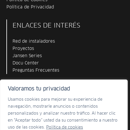
Política de Privacidad
ENLACES DE INTERÉS
Red de instaladores
Proyectos
Jansen Series
Docu Center
Preguntas Frecuentes
Valoramos tu privacidad
Usamos cookies para mejorar su experiencia de
OFICINAS
navegación, mostrarle anuncios o contenidos
personalizados y analizar nuestro tráfico. Al hacer clic
en “Aceptar todo” usted da su consentimiento a nuestro
VER MAPA
uso de las cookies.
Política de cookies