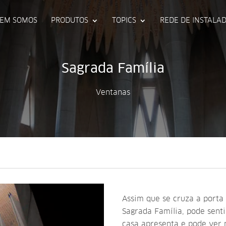
EM SOMOS
PRODUTOS
TOPICS
REDE DE INSTALA
Sagrada Família
Ventanas
Assim que se cruza a porta 
Sagrada Família, pode senti
casa apresenta e pode ver n