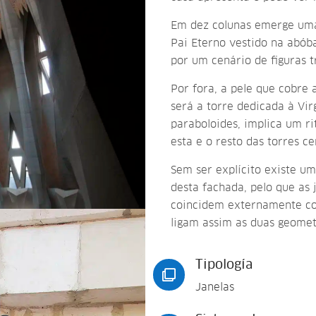
Em dez colunas emerge uma 
Pai Eterno vestido na abóba
por um cenário de figuras t
Por fora, a pele que cobre a
será a torre dedicada à Vi
paraboloides, implica um ri
esta e o resto das torres ce
Sem ser explícito existe um
desta fachada, pelo que as 
coincidem externamente com
ligam assim as duas geomet
Tipología

Janelas