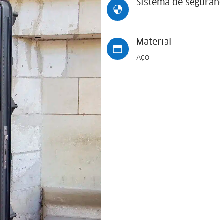
Sistema de seguran

-
Material

Aço