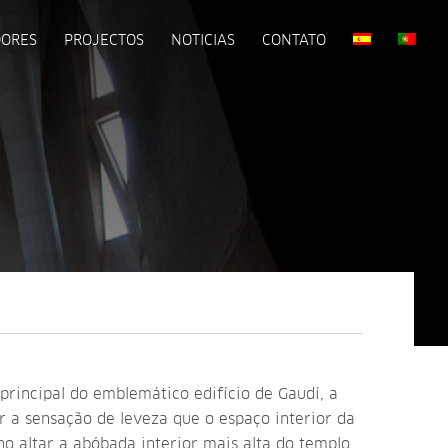
DORES
PROJECTOS
NOTICIAS
CONTATO
principal do emblemático edifício de Gaudí, a
r a sensação de leveza que o espaço interior da
o altar a abóbada interior mais alta do templo.