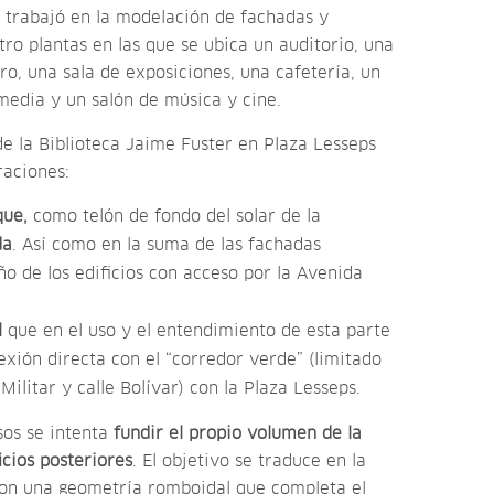
 trabajó en la modelación de fachadas y
tro plantas en las que se ubica un auditorio, una
tro, una sala de exposiciones, una cafetería, un
imedia y un salón de música y cine.
e la Biblioteca Jaime Fuster en Plaza Lesseps
raciones:
que,
como telón de fondo del solar de la
da
. Así como en la suma de las fachadas
o de los edificios con acceso por la Avenida
l
que en el uso y el entendimiento de esta parte
exión directa con el “corredor verde” (limitado
Militar y calle Bolívar) con la Plaza Lesseps.
sos se intenta
fundir el propio volumen de la
icios posteriores
. El objetivo se traduce en la
e con una geometría romboidal que completa el