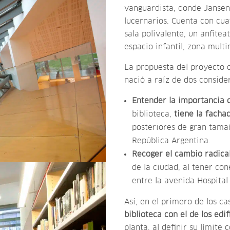
vanguardista, donde Jansen
lucernarios. Cuenta con cua
sala polivalente, un anfitea
espacio infantil, zona mult
La propuesta del proyecto d
nació a raíz de dos conside
Entender la importancia 
biblioteca,
tiene la facha
posteriores de gran tamañ
República Argentina.
Recoger el cambio radica
de la ciudad, al tener con
entre la avenida Hospital 
Así, en el primero de los ca
biblioteca con el de los edif
planta, al definir su límit