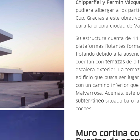
Chipperfiel y Fermín Vázqu
pudiera albergar a los part
Cup. Gracias a este objetivo
para la propia ciudad de Va
Su estructura cuenta de 11
plataformas flotantes forma
flotando debido a la ausenci
cuentan con
terrazas
de di
escalera exterior. La terraz
edificio que busca ser luga
con un camino inferior que 
Malvarrosa. Además, este 
subterráneo
situado bajo l
coches.
Muro cortina co