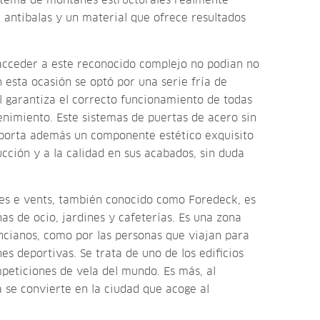
stema de montanes estructurales realmente
 antibalas y
un material que ofrece resultados
acceder a este reconocido complejo no podian no
 esta ocasión se optó por una serie fría de
l garantiza el correcto funcionamiento de todas
nimiento. Este sistemas de puertas de acero sin
porta además un componente estético exquisito
ucción y a la calidad en sus acabados, sin duda
Veles e vents, también conocido como Foredeck, es
as de ocio, jardines y cafeterías. Es una zona
ncianos, como por las personas que viajan para
es deportivas. Se trata de uno de los edificios
peticiones de vela del mundo. Es más, al
a se convierte en la ciudad que acoge al