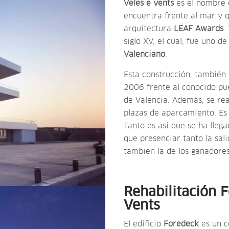
Veles e vents
es el nombre q
encuentra frente al mar y 
arquitectura
LEAF Awards
.
siglo XV, el cual, fue uno 
Valenciano
.
Esta construcción, también 
2006 frente al conocido pue
de Valencia. Además, se rea
plazas de aparcamiento. Es 
Tanto es así que se ha lle
que presenciar tanto la sal
también la de los ganadore
Rehabilitación F
Vents
El edificio
Foredeck
es un c