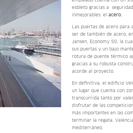
empleado cuenta con un si
esbleto gracias a
seguridad
inmejorables: el
acero.
Las puertas de acero para 
ser de también de acero, en
Jansen, Economy 50, la cua
sus puertas y un bajo mante
rotura de puente térmico a
gracias a su robusta constr
acorde al proyecto.
En definitiva, el edificio 
un lugar que cuenta con zon
transcurrida tanto por vale
disfrutar de las competicion
más importantes en las com
terminar la regata, Valenci
mediterráneo.