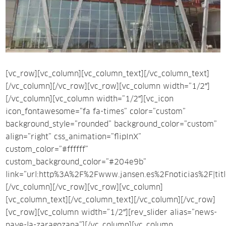
[vc_row][vc_column][vc_column_text][/vc_column_text]
[/vc_column][/vc_row][vc_row][vc_column width=”1/2″]
[/vc_column][vc_column width=”1/2″][vc_icon
icon_fontawesome=”fa fa-times” color=”custom”
background_style=”rounded” background_color=”custom”
align=”right” css_animation=”flipInX”
custom_color=”#ffffff”
custom_background_color=”#204e9b”
link=”url:http%3A%2F%2Fwww.jansen.es%2Fnoticias%2F|title:
[/vc_column][/vc_row][vc_row][vc_column]
[vc_column_text][/vc_column_text][/vc_column][/vc_row]
[vc_row][vc_column width=”1/2″][rev_slider alias=”news-
nave-la-zaragozana”][/vc_column][vc_column