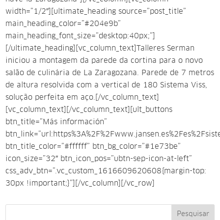
width=”1/2″][ultimate_heading source=”post_title”
main_heading_color=”#204e9b”
main_heading_font_size=”desktop:40px;”]
[/ultimate_heading][vc_column_text]Talleres Serman
iniciou a montagem da parede da cortina para o novo
salão de culinária de La Zaragozana. Parede de 7 metros
de altura resolvida com a vertical de 180 Sistema Viss,
solução perfeita em aço.[/vc_column_text]
[vc_column_text][/vc_column_text][ult_buttons
btn_title=”Más información”
btn_link=”url:https%3A%2F%2Fwww.jansen.es%2Fes%2Fsiste
btn_title_color=”#ffffff” btn_bg_color=”#1e73be”
icon_size=”32″ btn_icon_pos=”ubtn-sep-icon-at-left”
css_adv_btn=”.vc_custom_1616609620608{margin-top:
30px !important;}”][/vc_column][/vc_row]
Pesquisar