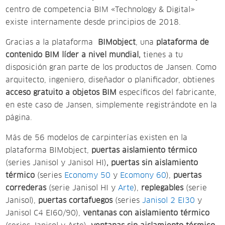
centro de competencia BIM «Technology & Digital»
existe internamente desde principios de 2018.
Gracias a la plataforma
BIMobject
,
una
plataforma de
contenido BIM líder a nivel mundial,
tienes a tu
disposición gran parte de los productos de Jansen. Como
arquitecto, ingeniero, diseñador o planificador, obtienes
acceso gratuito a objetos BIM
específicos del fabricante,
en este caso de Jansen, simplemente registrándote en la
página.
Más de 56 modelos de carpinterías existen en la
plataforma BIMobject,
puertas aislamiento térmico
(series Janisol y Janisol HI)
, puertas sin aislamiento
térmico
(series
Economy 50
y
Ecomony 60
),
puertas
correderas
(serie Janisol HI y
Arte
),
replegables
(serie
Janisol),
puertas cortafuegos
(series
Janisol 2 EI30
y
Janisol C4 EI60/90),
ventanas con aislamiento térmico