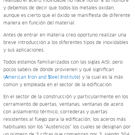
realidad el acero inoxidable no hace honor a su nombre
y debemos de decir que todos los metales oxidan,
aunque es cierto que el óxido se manifiesta de diferente
manera en función del material.
Antes de entrar en materia creo oportuno realizar una
breve introducción a los diferentes tipos de inoxidables
y sus aplicaciones.
Todos estamos familiarizados con las siglas AISI, pero
pocos sabéis de dónde provienen y qué significan
(
A
merican
I
ron and
S
teel
I
nstitute
) y la cual es la más
común y empleada en el sector de la edificación.
En el sector de la construcción y particularmente en los
cerramiento de puertas, ventanas, ventanas de acero
con aislamiento térmico, correderas y puertas
resistentes al fuego para la edificación, los aceros más
habituales son los “Austenicos” los cuales se designan por
un número de 3 cifras que comienzan por 3, siendo 304